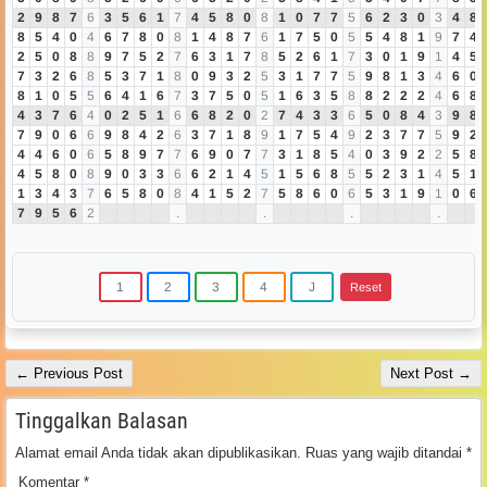
2
9
8
7
6
3
5
6
1
7
4
5
8
0
8
1
0
7
7
5
6
2
3
0
3
4
8
8
5
4
0
4
6
7
8
0
8
1
4
8
7
6
1
7
5
0
5
5
4
8
1
9
7
4
2
5
0
8
8
9
7
5
2
7
6
3
1
7
8
5
2
6
1
7
3
0
1
9
1
4
5
7
3
2
6
8
5
3
7
1
8
0
9
3
2
5
3
1
7
7
5
9
8
1
3
4
6
0
8
1
0
5
5
6
4
1
6
7
3
7
5
0
5
1
6
3
5
8
8
2
2
2
4
6
8
4
3
7
6
4
0
2
5
1
6
6
8
2
0
2
7
4
3
3
6
5
0
8
4
3
9
8
7
9
0
6
6
9
8
4
2
6
3
7
1
8
9
1
7
5
4
9
2
3
7
7
5
9
2
4
4
6
0
6
5
8
9
7
7
6
9
0
7
7
3
1
8
5
4
0
3
9
2
2
5
8
4
5
8
0
8
9
0
3
3
6
6
2
1
4
5
1
5
6
8
5
5
2
3
1
4
5
1
1
3
4
3
7
6
5
8
0
8
4
1
5
2
7
5
8
6
0
6
5
3
1
9
1
0
6
7
9
5
6
2
.
.
.
.
Reset
← Previous Post
Next Post →
Tinggalkan Balasan
Alamat email Anda tidak akan dipublikasikan.
Ruas yang wajib ditandai
*
Komentar
*