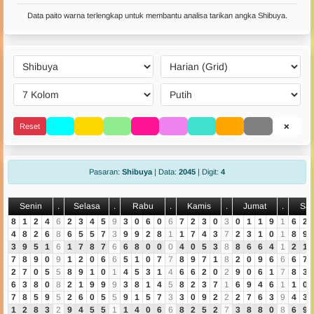
Data paito warna terlengkap untuk membantu analisa tarikan angka Shibuya.
Reset
❌
Pasaran:
Shibuya
| Data:
2045
| Digit:
4
Senin
.
Selasa
.
Rabu
.
Kamis
.
Jumat
.
Sab
8
1
2
4
6
2
3
4
5
9
3
0
6
0
6
7
2
3
0
3
0
1
1
9
1
6
2
4
8
2
6
8
6
5
5
7
3
9
9
2
8
1
1
7
4
3
7
2
3
1
0
1
8
9
3
9
5
1
6
1
7
8
7
6
6
8
0
0
0
4
0
5
3
8
8
6
6
4
1
2
1
7
8
9
0
9
1
2
0
6
6
5
1
0
7
7
8
9
7
1
8
2
0
9
6
6
6
7
2
7
0
5
5
8
9
1
0
1
4
5
3
1
4
6
6
2
0
2
9
0
6
1
7
8
3
6
3
8
0
8
2
1
9
9
9
3
8
1
4
5
8
2
3
7
1
6
9
4
6
1
1
0
7
8
5
9
5
2
6
0
5
5
9
1
5
7
3
3
0
9
2
2
2
7
6
3
9
4
3
1
2
8
3
2
9
4
5
5
1
1
4
0
6
6
8
2
5
2
7
3
8
8
0
8
6
9