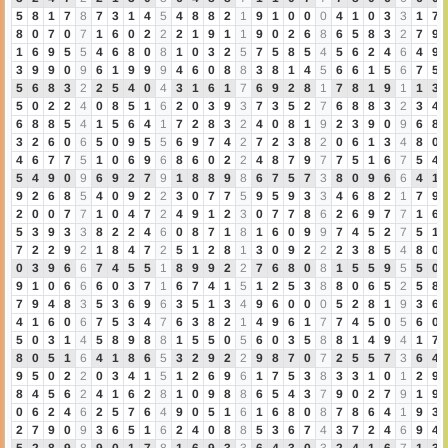
5
8
1
7
8
7
3
1
4
5
4
8
8
2
1
9
1
0
0
0
4
1
0
3
3
1
7
8
0
7
0
7
1
6
0
2
2
2
1
9
1
1
9
0
2
6
8
6
5
8
3
2
7
9
1
6
9
5
5
4
6
8
0
8
1
0
3
2
5
7
5
8
5
4
5
6
2
4
6
4
9
3
9
9
0
9
6
1
9
9
9
4
6
0
8
8
3
8
1
4
5
6
6
1
5
6
7
5
5
6
8
3
2
2
5
4
0
4
3
1
6
1
7
6
9
2
8
1
7
8
1
9
1
1
3
5
0
2
2
4
0
8
5
1
6
2
0
3
9
3
7
3
5
2
7
6
8
8
3
2
3
4
6
8
8
5
4
1
5
6
4
1
7
2
8
3
2
4
0
8
1
9
2
3
9
0
9
6
8
3
2
6
0
6
5
0
9
5
5
6
9
7
4
2
7
2
3
8
2
0
6
1
3
4
8
0
4
6
7
7
5
1
0
6
9
6
8
6
0
2
2
4
8
7
9
7
7
5
1
6
7
5
4
5
4
9
0
9
6
9
2
7
9
1
8
8
9
8
6
7
5
7
3
8
0
9
6
6
4
1
9
2
6
8
5
4
0
9
2
2
3
0
7
7
5
9
5
9
3
3
4
6
8
2
1
7
9
2
0
0
7
7
1
0
4
7
2
4
9
1
2
3
0
7
7
8
6
2
6
9
7
7
1
6
5
3
9
3
3
8
2
2
4
6
0
8
7
1
8
1
6
0
9
9
7
4
5
2
7
5
1
7
2
2
9
2
1
8
4
7
2
5
1
2
8
1
3
0
9
2
2
2
3
8
5
4
8
0
0
3
9
6
6
7
4
5
5
1
8
9
9
2
2
7
6
8
0
8
1
5
5
9
5
5
0
9
1
0
6
6
6
0
3
7
1
6
7
4
1
5
1
2
5
3
8
8
0
6
5
2
5
8
7
9
4
8
3
5
3
6
9
6
3
5
1
3
4
9
6
0
0
0
5
2
8
1
9
3
6
4
1
6
0
6
7
5
3
4
7
6
3
8
2
1
4
9
6
1
7
7
4
5
0
5
6
0
5
0
3
1
4
5
8
9
8
8
1
5
5
0
5
6
0
3
5
8
8
1
4
9
4
1
7
8
0
5
1
6
4
1
8
6
5
3
2
9
2
2
9
8
7
0
7
2
5
5
7
3
6
4
9
5
0
2
2
0
3
4
1
5
1
2
6
9
6
1
7
5
3
8
3
3
1
0
1
2
9
8
4
5
6
2
4
1
6
2
8
1
0
9
8
8
6
5
4
3
7
9
0
2
7
9
1
9
0
6
2
4
6
2
5
7
6
4
9
0
5
1
6
1
6
8
0
8
7
8
6
4
1
9
3
2
7
9
0
9
3
6
5
1
6
2
4
0
8
8
5
3
6
7
4
3
7
2
4
6
9
4
5
2
8
9
8
9
0
1
7
8
1
6
9
3
3
6
4
3
0
3
2
4
1
6
7
1
3