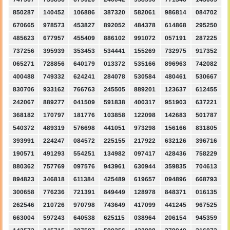
850287
140452
106886
387320
582061
986814
084702
670665
978573
453827
892052
484378
614868
295250
485623
677957
455409
886102
991072
057191
287225
737256
395939
353453
534441
155269
732975
917352
065271
728856
640179
013372
535166
896963
742082
400488
749332
624241
284078
530584
480461
530667
830706
933162
766763
245505
889201
123637
612455
242067
889277
041509
591838
400317
951903
637221
368182
170797
181776
103858
122098
142683
501787
540372
489319
576698
441051
973298
156166
831805
393991
224247
084572
225155
217922
632126
396716
190571
491293
554251
134982
097417
428436
758229
880362
757769
097576
943961
630944
359835
704613
894823
346818
611384
425489
619657
094896
668793
300658
776236
721391
849449
128978
848371
016135
262546
210726
970798
743649
417099
441245
967525
663004
597243
640538
625115
038964
206154
945359