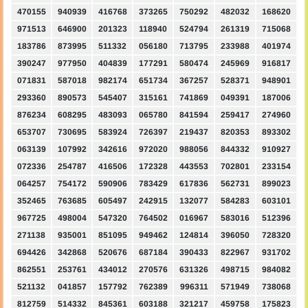
470155
940939
416768
373265
750292
482032
168620
971513
646900
201323
118940
524794
261319
715068
183786
873995
511332
056180
713795
233988
401974
390247
977950
404839
177291
580474
245969
916817
071831
587018
982174
651734
367257
528371
948901
293360
890573
545407
315161
741869
049391
187006
876234
608295
483093
065780
841594
259417
274960
653707
730695
583924
726397
219437
820353
893302
063139
107992
342616
972020
988056
844332
910927
072336
254787
416506
172328
443553
702801
233154
064257
754172
590906
783429
617836
562731
899023
352465
763685
605497
242915
132077
584283
603101
967725
498004
547320
764502
016967
583016
512396
271138
935001
851095
949462
124814
396050
728320
694426
342868
520676
687184
390433
822967
931702
862551
253761
434012
270576
631326
498715
984082
521132
041857
157792
762389
996311
571949
738068
812759
514332
845361
603188
321217
459758
175823