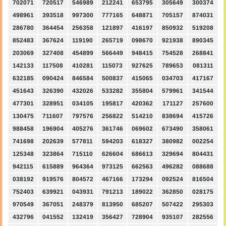
702071
720517
546989
212241
653795
305649
300374
498961
393518
997300
777165
648871
705157
874031
286780
364454
256358
121897
416197
850932
519208
852483
367624
119190
265719
098670
921938
890345
203069
327408
454899
566449
948415
754528
268841
142133
117508
410281
115073
927625
789653
081311
632185
090424
846584
500837
415065
034703
417167
451643
326390
432026
533282
355804
579961
341544
477301
328951
034105
195817
420362
171127
257600
130475
711607
797576
256822
514210
838694
415726
988458
196904
405276
361746
069602
673490
358061
741698
202639
577811
594203
618327
380982
002254
125348
323864
715110
626604
686613
329694
804431
942115
615889
964364
973125
662563
496282
088688
038192
919576
804572
467166
173294
092524
816504
752403
639921
043931
791213
189022
362850
028175
970549
367051
248379
813950
685207
507422
295303
432796
041552
132419
356427
728904
935107
282556