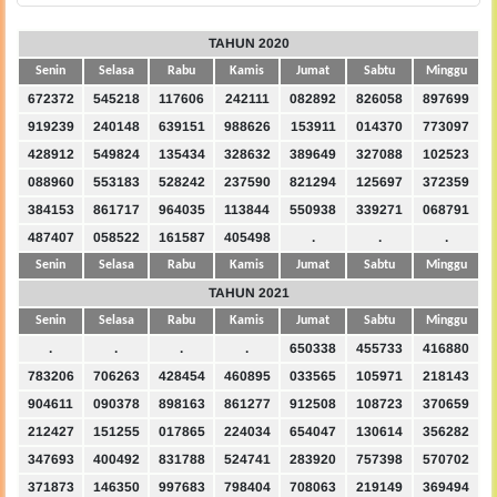
TAHUN 2020
Senin
Selasa
Rabu
Kamis
Jumat
Sabtu
Minggu
672372
545218
117606
242111
082892
826058
897699
919239
240148
639151
988626
153911
014370
773097
428912
549824
135434
328632
389649
327088
102523
088960
553183
528242
237590
821294
125697
372359
384153
861717
964035
113844
550938
339271
068791
487407
058522
161587
405498
.
.
.
Senin
Selasa
Rabu
Kamis
Jumat
Sabtu
Minggu
TAHUN 2021
Senin
Selasa
Rabu
Kamis
Jumat
Sabtu
Minggu
.
.
.
.
650338
455733
416880
783206
706263
428454
460895
033565
105971
218143
904611
090378
898163
861277
912508
108723
370659
212427
151255
017865
224034
654047
130614
356282
347693
400492
831788
524741
283920
757398
570702
371873
146350
997683
798404
708063
219149
369494