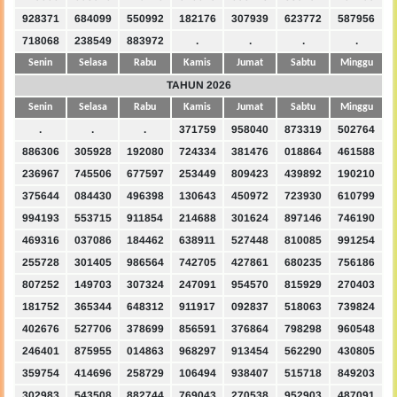
928371
684099
550992
182176
307939
623772
587956
718068
238549
883972
.
.
.
.
Senin
Selasa
Rabu
Kamis
Jumat
Sabtu
Minggu
TAHUN 2026
Senin
Selasa
Rabu
Kamis
Jumat
Sabtu
Minggu
.
.
.
371759
958040
873319
502764
886306
305928
192080
724334
381476
018864
461588
236967
745506
677597
253449
809423
439892
190210
375644
084430
496398
130643
450972
723930
610799
994193
553715
911854
214688
301624
897146
746190
469316
037086
184462
638911
527448
810085
991254
255728
301405
986564
742705
427861
680235
756186
807252
149703
307324
247091
954570
815929
270403
181752
365344
648312
911917
092837
518063
739824
402676
527706
378699
856591
376864
798298
960548
246401
875955
014863
968297
913454
562290
430805
359754
414696
258729
106494
938407
515718
849203
302983
543508
882744
769043
270538
952903
487091