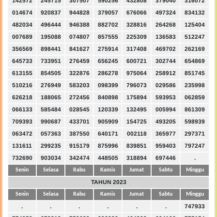
142572
245715
307507
590256
432808
379040
316072
014674
920837
944828
379057
676066
497324
834132
482034
496444
946388
882702
328816
264268
125404
007689
195088
074807
857555
225309
136583
512247
356569
898441
841627
275914
317408
469702
262169
645733
733951
276459
656245
600721
302744
654869
613155
854505
322876
286278
975064
258912
851745
510216
276949
583203
098399
796073
029586
235998
626218
188065
272456
840898
175894
593953
062859
066133
585484
028545
120339
132495
005994
861309
709393
990687
433701
905909
154725
493205
598939
063472
057363
387550
640171
002118
365977
297371
131611
299235
915179
875996
839851
959403
797247
732690
903034
342474
448505
318894
697446
.
Senin
Selasa
Rabu
Kamis
Jumat
Sabtu
Minggu
TAHUN 2023
Senin
Selasa
Rabu
Kamis
Jumat
Sabtu
Minggu
.
.
.
.
.
.
747933