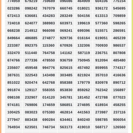
774959
679219
759689
096086
464909
604106
775154
023286
098242
767079
660745
018021
936172
545695
672413
636681
434283
283249
504156
613313
709859
724018
624077
388983
603971
199619
577360
598265
668238
214912
966098
069241
699396
515571
286591
849664
486885
274877
929736
016164
619051
465239
223387
892375
115360
670926
132306
700930
986537
332470
511440
764758
141162
587119
236751
807808
674766
277336
478550
936759
750945
912094
485480
235607
459548
994776
825615
457492
859955
774317
387631
322543
143498
303485
821924
357010
416636
851022
920474
642768
858388
179779
830978
890712
991874
129117
558355
853830
859262
762342
156897
098108
232907
014120
345781
181452
472788
077023
974181
769806
174659
586851
274695
618934
458255
100425
083023
075380
462814
441563
273987
237116
277947
883438
690284
634461
840240
598785
906054
764934
623501
746734
563173
419010
568717
126560