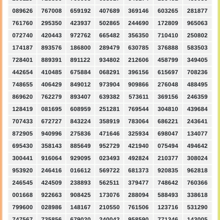
089626
767008
659192
407689
369146
603265
281877
761760
295350
423937
502865
244690
172809
965063
072740
420443
972762
665482
356350
710410
250802
174187
893576
186800
289479
630785
376888
583503
728401
889391
891122
934802
212606
458799
349405
442654
410485
675884
068291
396156
615697
708236
748655
406429
849012
973904
909866
276048
488495
869620
762279
893407
639382
573611
369156
246359
128419
081695
608959
251281
769544
304810
439684
707433
672727
843224
358919
783064
686221
243641
872905
940996
275836
471646
325934
698047
134077
695430
358143
885649
952729
421940
075494
494642
300441
916064
929095
023493
492824
210377
308024
953920
246416
016612
569722
681373
920835
962818
246545
424509
238893
562511
379477
748642
760366
001668
922663
908425
173076
288094
588493
338618
799600
028986
148167
210550
761506
123716
531290
747567
735856
679020
240042
958590
771346
143005