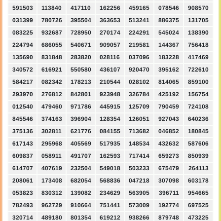
591503
113840
417110
162256
459165
078546
908570
031399
780726
395504
363653
513241
886375
131705
083225
932687
728950
270174
224291
545024
138390
224794
686055
540671
909057
219581
144367
756418
135690
831848
283820
028116
037096
183228
417469
340572
616921
550580
436107
920470
395162
722610
584217
082342
178213
210544
028102
814065
859100
293970
276812
842801
923948
326784
425192
156754
012540
479460
971786
445915
125709
790459
724108
845546
374163
396904
128354
126051
927043
640236
375136
302811
621776
084155
713682
046852
180845
617143
295968
405569
517935
148534
432632
587606
609837
058911
491707
162593
717414
659273
850939
614707
407619
232504
549018
503233
675479
264113
208061
173408
682054
568836
047218
307098
603178
053823
830312
139082
234629
563905
396711
954665
782493
962729
910664
751441
573009
192774
697525
320714
489180
801354
619212
938266
879748
473225