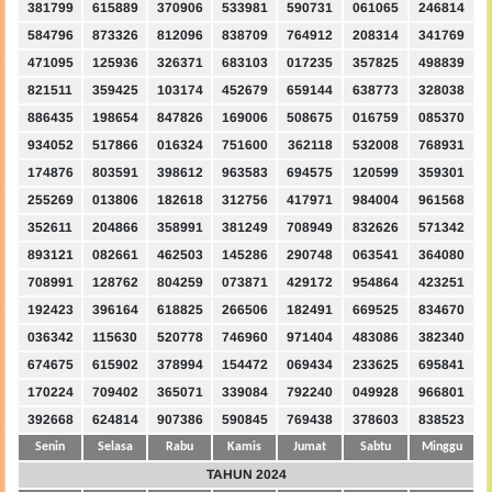
381799
615889
370906
533981
590731
061065
246814
584796
873326
812096
838709
764912
208314
341769
471095
125936
326371
683103
017235
357825
498839
821511
359425
103174
452679
659144
638773
328038
886435
198654
847826
169006
508675
016759
085370
934052
517866
016324
751600
362118
532008
768931
174876
803591
398612
963583
694575
120599
359301
255269
013806
182618
312756
417971
984004
961568
352611
204866
358991
381249
708949
832626
571342
893121
082661
462503
145286
290748
063541
364080
708991
128762
804259
073871
429172
954864
423251
192423
396164
618825
266506
182491
669525
834670
036342
115630
520778
746960
971404
483086
382340
674675
615902
378994
154472
069434
233625
695841
170224
709402
365071
339084
792240
049928
966801
392668
624814
907386
590845
769438
378603
838523
Senin
Selasa
Rabu
Kamis
Jumat
Sabtu
Minggu
TAHUN 2024