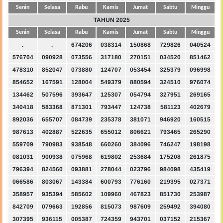
Senin
Selasa
Rabu
Kamis
Jumat
Sabtu
Minggu
TAHUN 2025
Senin
Selasa
Rabu
Kamis
Jumat
Sabtu
Minggu
.
.
674206
038314
150868
729826
040524
576704
090928
073556
317180
270151
034520
851462
478310
852047
073880
124707
053454
325379
096998
854652
167591
128004
549379
880594
324510
976074
134462
507596
393647
125307
054794
327951
269165
340418
583368
871301
793447
124738
581123
402679
892036
655707
084739
235378
381071
946920
160515
987613
402887
522635
655012
806621
793465
265290
559709
790983
938548
660260
384096
746247
198198
081031
900938
075968
619802
253684
175208
261875
796394
824560
093881
278044
023796
984098
435419
066586
803067
143384
600793
776160
219395
027371
358957
935394
585602
109960
467823
851730
253987
842709
079663
192856
815073
987609
259492
394080
307395
936115
005387
724359
943701
037152
215367