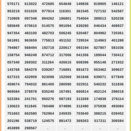
570171
613022
472685
654648
149836
818905
146121
953219
031029
977914
116301
361545
727132
542587
710809
097348
894262
186801
754504
389013
520238
585849
670610
014575
991094
639280
046434
408937
947354
483100
482703
506245
520487
804982
720361
561891
963659
775813
451152
729534
114963
401288
794867
568494
192718
220617
093194
827807
581036
158754
946249
874712
317006
041356
189044
730412
057340
269302
311264
426615
608396
955148
271932
143768
584379
039287
716891
891673
053462
309637
627315
432959
923098
152569
301848
639071
677849
459674
794032
881400
280590
022911
540232
511836
969584
378978
835240
167491
660814
402124
296018
522384
241701
950276
087193
313269
174838
276114
130623
911845
760488
074896
312490
375938
493084
751663
662580
762964
245935
703640
388215
039452
201196
538719
124575
881472
369263
517211
306584
453899
298567
.
.
.
.
.