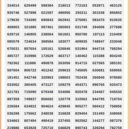
334014
629499
598384
218013
772163
053971
463125
935746
527898
021597
496956
250211
301538
856852
179630
734390
690843
062941
375081
583470
910635
408903
321885
097461
285903
031749
294006
277698
629710
146905
238064
561601
950780
197113
210408
085579
724634
368584
183077
409935
748947
233048
670031
857654
105161
526846
031964
944716
768294
485727
310986
172629
463717
140462
115388
804245
792362
111886
490878
263056
914715
027565
385191
597604
806722
451242
209633
745695
630681
559065
181451
042748
320963
198603
702436
260840
978580
033062
380405
473127
109279
454371
896765
025473
321781
715090
679348
534086
920478
234467
045530
897359
749837
856692
120779
310562
944795
719704
226584
634922
904624
429845
905277
560412
758856
036288
175662
248038
316828
829404
151493
348068
534663
807494
490419
237455
902562
144277
087376
219886
653928
725710
046829
890743
339294
782759