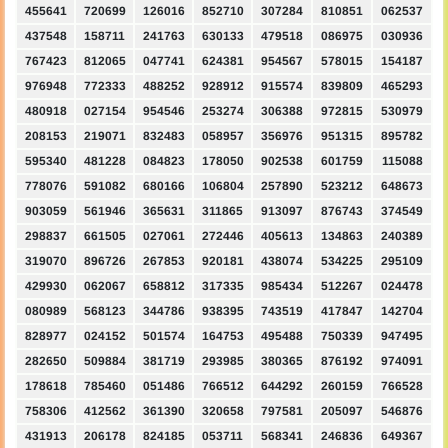
455641
720699
126016
852710
307284
810851
062537
437548
158711
241763
630133
479518
086975
030936
767423
812065
047741
624381
954567
578015
154187
976948
772333
488252
928912
915574
839809
465293
480918
027154
954546
253274
306388
972815
530979
208153
219071
832483
058957
356976
951315
895782
595340
481228
084823
178050
902538
601759
115088
778076
591082
680166
106804
257890
523212
648673
903059
561946
365631
311865
913097
876743
374549
298837
661505
027061
272446
405613
134863
240389
319070
896726
267853
920181
438074
534225
295109
429930
062067
658812
317335
985434
512267
024478
080989
568123
344786
938395
743519
417847
142704
828977
024152
501574
164753
495488
750339
947495
282650
509884
381719
293985
380365
876192
974091
178618
785460
051486
766512
644292
260159
766528
758306
412562
361390
320658
797581
205097
546876
431913
206178
824185
053711
568341
246836
649367