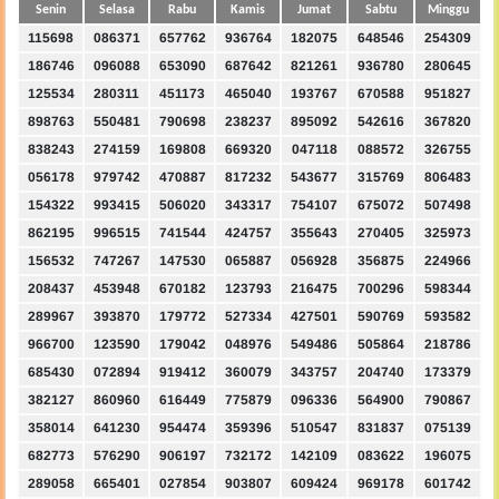
Senin
Selasa
Rabu
Kamis
Jumat
Sabtu
Minggu
115698
086371
657762
936764
182075
648546
254309
186746
096088
653090
687642
821261
936780
280645
125534
280311
451173
465040
193767
670588
951827
898763
550481
790698
238237
895092
542616
367820
838243
274159
169808
669320
047118
088572
326755
056178
979742
470887
817232
543677
315769
806483
154322
993415
506020
343317
754107
675072
507498
862195
996515
741544
424757
355643
270405
325973
156532
747267
147530
065887
056928
356875
224966
208437
453948
670182
123793
216475
700296
598344
289967
393870
179772
527334
427501
590769
593582
966700
123590
179042
048976
549486
505864
218786
685430
072894
919412
360079
343757
204740
173379
382127
860960
616449
775879
096336
564900
790867
358014
641230
954474
359396
510547
831837
075139
682773
576290
906197
732172
142109
083622
196075
289058
665401
027854
903807
609424
969178
601742