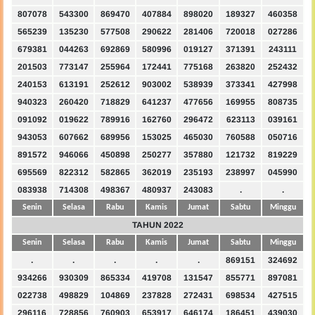
807078
543300
869470
407884
898020
189327
460358
565239
135230
577508
290622
281406
720018
027286
679381
044263
692869
580996
019127
371391
243111
201503
773147
255964
172441
775168
263820
252432
240153
613191
252612
903002
538939
373341
427998
940323
260420
718829
641237
477656
169955
808735
091092
019622
789916
162760
296472
623113
039161
943053
607662
689956
153025
465030
760588
050716
891572
946066
450898
250277
357880
121732
819229
695569
822312
582865
362019
235193
238997
045990
083938
714308
498367
480937
243083
.
.
Senin
Selasa
Rabu
Kamis
Jumat
Sabtu
Minggu
TAHUN 2022
Senin
Selasa
Rabu
Kamis
Jumat
Sabtu
Minggu
.
.
.
.
.
869151
324692
934266
930309
865334
419708
131547
855771
897081
022738
498829
104869
237828
272431
698534
427515
296116
728856
760903
653917
646174
186451
439030