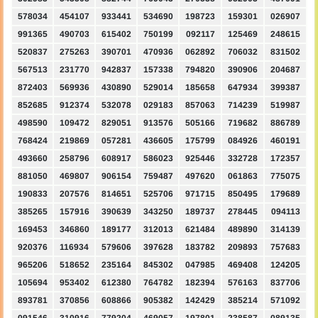
578034
454107
933441
534690
198723
159301
026907
991365
490703
615402
750199
092117
125469
248615
520837
275263
390701
470936
062892
706032
831502
567513
231770
942837
157338
794820
390906
204687
872403
569936
430890
529014
185658
647934
399387
852685
912374
532078
029183
857063
714239
519987
498590
109472
829051
913576
505166
719682
886789
768424
219869
057281
436605
175799
084926
460191
493660
258796
608917
586023
925446
332728
172357
881050
469807
906154
759487
497620
061863
775075
190833
207576
814651
525706
971715
850495
179689
385265
157916
390639
343250
189737
278445
094113
169453
346860
189177
312013
621484
489890
314139
920376
116934
579606
397628
183782
209893
757683
965206
518652
235164
845302
047985
469408
124205
105694
953402
612380
764782
182394
576163
837706
893781
370856
608866
905382
142429
385214
571092
091546
310916
779204
469057
197801
238587
089135