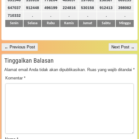
647037
912448
496199
224816
530158
912413
398082
710332
.
.
.
.
.
.
Senin
Selasa
Rabu
Kamis
Jumat
Sabtu
Minggu
← Previous Post
Next Post →
Tinggalkan Balasan
Alamat email Anda tidak akan dipublikasikan.
Ruas yang wajib ditandai
*
Komentar
*