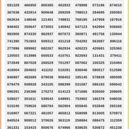
691329
466950
800385
452933
478898
073196
874010
367638
432914
900648
269209
798013
284695
269383
062634
148046
121401
749831
768185
147958
167916
948402
350647
673053
145942
547123
542994
936660
982900
874330
962937
907672
360871
491756
130944
741390
751902
509312
431218
704292
563087
896116
277896
089982
682267
962934
426223
420681
325360
120503
013986
650533
410761
922693
131431
379411
372849
867028
266529
701297
087062
100325
310494
416004
284602
411152
510291
836046
580517
512586
846987
482689
879038
908452
185145
578839
490599
679479
508928
343105
088399
031587
086183
099542
096391
236386
175272
014123
571686
836500
208605
538027
301611
539543
549991
753902
166378
048036
515240
759626
680784
562904
655845
032846
265166
016907
067221
481057
465812
558098
813005
570973
840524
908012
370626
363119
258884
088475
112359
361331
153415
850676
674966
838635
530872
451238