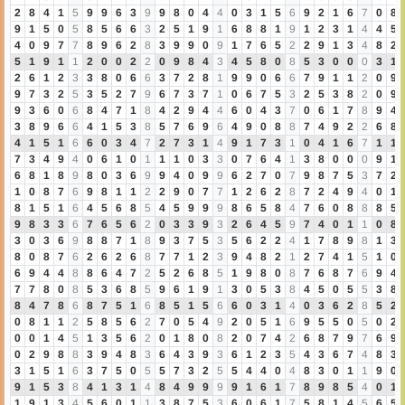
2
8
4
1
5
9
9
6
3
9
9
8
0
4
4
0
3
1
5
6
9
2
1
6
7
0
8
9
1
5
0
5
8
5
6
6
3
2
5
1
9
1
6
8
8
1
9
1
2
3
1
4
4
5
4
0
9
7
7
8
9
6
2
8
3
9
9
0
9
1
7
6
5
2
2
9
1
3
4
8
2
5
1
9
1
1
2
0
0
2
2
0
9
8
4
3
4
5
8
0
8
5
3
0
0
0
3
1
2
6
1
2
3
3
8
0
6
6
3
7
2
8
1
9
9
0
6
6
7
9
1
1
2
0
9
9
7
3
2
5
3
5
2
7
9
6
7
3
7
1
0
6
7
5
3
2
5
3
8
2
0
9
9
3
6
0
6
8
4
7
1
8
4
2
9
4
4
6
0
4
3
7
0
6
1
7
8
9
4
3
8
9
6
6
4
1
5
3
8
5
7
6
9
6
4
9
0
8
8
7
4
9
2
2
6
8
4
1
5
1
6
6
0
3
4
7
2
7
3
1
4
9
1
7
3
1
0
4
1
6
7
1
1
7
3
4
9
4
0
6
1
0
1
1
1
0
3
3
0
7
6
4
1
3
8
0
0
0
9
1
6
8
1
8
9
8
0
3
6
9
9
4
0
9
9
6
2
7
0
7
9
8
7
5
3
7
2
1
0
8
7
6
9
8
1
1
2
2
9
0
7
7
1
2
6
2
8
7
2
4
9
4
0
1
8
1
5
1
6
4
5
6
8
5
4
5
9
9
9
8
6
5
8
4
7
6
0
8
8
8
5
9
8
3
3
6
7
6
5
6
2
0
3
3
9
3
2
6
4
5
9
7
4
0
1
1
0
8
3
0
3
6
9
8
8
7
1
8
9
3
7
5
3
5
6
2
2
4
1
7
8
9
8
1
3
8
0
8
7
6
2
6
2
6
8
7
7
1
2
3
9
4
8
2
1
2
7
4
1
5
1
0
6
9
4
4
8
8
6
4
7
2
5
2
6
8
5
1
9
8
0
8
7
6
8
7
6
9
4
7
7
8
0
8
5
3
6
8
5
9
6
1
9
1
3
0
5
3
8
4
5
0
5
5
3
8
8
4
7
8
6
8
7
5
1
6
8
5
1
5
6
6
0
3
1
4
0
3
6
2
8
5
2
0
8
1
1
2
5
8
5
6
2
7
0
5
4
9
2
0
5
1
6
9
5
5
0
5
0
2
0
0
1
4
5
1
3
5
6
2
0
1
8
0
8
2
0
7
4
2
6
8
7
9
7
6
9
0
2
9
8
8
3
9
4
8
3
6
4
3
9
3
6
1
2
3
5
4
3
6
7
4
8
3
3
1
5
1
6
3
7
5
0
5
5
7
3
2
5
5
4
4
0
4
8
3
0
1
1
9
0
9
1
5
3
8
4
1
3
1
4
8
4
9
9
9
9
1
6
1
7
8
9
8
5
4
0
1
1
9
1
3
4
5
6
0
1
1
3
8
7
5
3
6
0
6
1
7
5
8
1
4
5
6
5