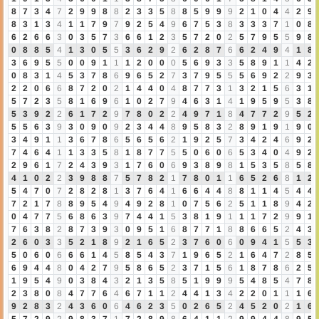
8
7
3
4
7
2
9
9
8
8
2
3
3
5
8
8
5
9
9
9
2
1
0
4
4
2
9
8
3
1
3
4
1
1
7
9
7
9
2
5
4
9
6
7
5
3
8
3
3
3
7
1
0
8
6
2
6
6
3
0
3
5
7
3
6
6
1
2
3
5
7
2
0
2
5
7
9
5
5
9
8
0
8
8
5
4
1
3
0
5
5
3
6
2
9
2
6
2
8
7
6
6
2
4
9
4
1
8
3
6
9
5
5
0
0
9
1
1
1
2
0
0
0
5
6
9
3
3
5
8
9
1
1
4
2
0
8
3
1
4
5
3
7
8
6
9
6
5
2
7
3
7
9
5
5
5
6
9
2
2
9
3
2
2
0
6
6
8
7
2
0
2
1
4
4
0
4
8
7
7
3
1
3
2
1
5
6
3
1
5
7
2
3
5
8
1
6
9
6
1
0
2
7
9
4
6
3
1
4
1
9
5
9
5
3
8
5
3
9
2
2
6
1
7
2
9
7
8
0
2
2
4
9
7
1
8
4
7
7
2
9
5
2
5
5
6
3
9
3
0
9
0
9
2
3
4
4
8
9
5
8
3
2
8
9
1
9
1
9
0
3
4
9
1
1
3
6
7
8
6
5
6
5
6
2
1
9
2
5
7
3
4
2
4
6
9
2
7
4
6
4
1
1
3
3
5
8
1
8
7
7
5
5
0
6
0
6
5
3
4
0
4
9
2
2
9
6
1
7
2
4
3
9
3
1
7
6
0
6
9
3
8
9
8
1
5
3
5
8
5
8
4
1
0
2
2
3
9
8
8
7
5
7
8
2
1
7
8
0
1
1
6
5
2
6
8
1
2
5
4
7
0
7
2
8
2
8
1
3
7
6
4
1
6
6
4
4
8
8
1
1
4
5
4
4
7
2
1
7
8
8
9
5
4
9
4
9
2
8
1
0
7
5
6
2
5
1
1
8
9
4
2
0
4
7
7
5
6
8
6
3
9
7
4
4
1
5
3
8
1
9
1
1
1
7
2
9
9
1
7
6
3
8
2
8
7
3
9
3
0
9
5
1
6
8
7
7
1
8
8
6
6
5
2
4
3
2
6
0
3
3
5
2
1
8
9
2
1
6
5
2
3
7
6
0
6
0
9
4
1
5
5
3
5
0
6
0
6
6
6
1
4
5
8
5
4
3
7
1
9
6
5
2
1
6
4
7
2
8
5
6
9
4
4
8
0
4
2
7
9
5
8
6
5
2
3
7
1
5
6
1
8
7
8
6
2
5
1
9
5
4
9
0
3
8
4
3
2
1
3
5
8
5
1
9
9
9
5
4
8
5
4
7
8
2
3
8
0
8
4
7
7
6
4
6
7
1
1
2
4
4
1
3
4
2
2
0
1
1
1
6
9
2
8
3
2
4
3
6
0
6
4
6
2
3
5
0
2
6
5
2
4
5
2
0
2
1
6
5
7
2
9
2
9
8
3
7
1
7
2
8
9
8
6
4
1
1
2
9
9
4
4
8
9
5