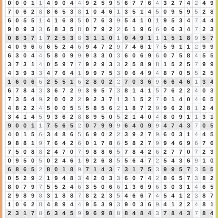
0
0
0
1
1
4
9
0
4
4
9
2
5
9
5
6
7
7
6
4
3
2
7
4
2
4
9
7
0
6
2
8
8
6
5
3
8
1
0
4
6
1
3
5
1
4
5
0
9
5
9
5
2
8
6
0
5
5
1
4
1
6
8
5
0
7
6
3
9
5
4
1
0
1
9
5
3
4
7
4
4
9
0
9
3
3
6
8
3
5
8
0
7
9
2
2
6
1
9
6
6
0
6
3
4
7
2
3
0
8
3
7
1
7
2
5
3
8
3
1
1
0
1
0
4
9
1
1
1
5
1
8
9
5
7
4
0
9
6
6
6
5
2
4
6
9
4
7
2
9
7
4
6
1
7
5
9
1
1
2
9
9
6
3
0
4
4
5
8
0
9
9
9
3
3
0
3
6
0
6
9
6
0
7
5
8
4
5
5
3
7
3
1
4
0
5
9
7
7
9
2
9
3
3
2
5
8
9
8
1
5
2
5
7
9
9
4
3
9
3
3
4
7
6
4
1
9
9
7
5
3
0
6
4
9
4
8
7
0
5
5
2
5
1
6
0
6
6
2
5
5
1
6
2
8
0
2
2
7
0
3
6
9
6
6
4
6
1
3
4
6
7
8
4
3
3
6
7
2
9
3
9
5
7
3
8
1
4
1
5
7
6
2
2
4
0
3
7
3
5
4
9
2
0
0
2
2
9
2
3
7
1
3
1
5
2
7
0
1
4
0
4
6
5
4
8
2
2
4
5
0
0
5
5
5
8
5
6
2
1
8
7
2
9
9
6
2
8
1
2
4
3
4
1
4
5
9
3
6
2
8
8
9
5
0
5
2
1
4
0
4
8
0
9
1
1
3
1
9
0
0
1
1
7
5
6
5
2
0
7
9
9
9
6
4
0
9
9
4
7
4
3
7
0
5
4
0
1
5
6
3
4
8
6
5
6
9
0
2
2
3
9
2
7
9
6
0
3
1
4
4
5
9
8
8
1
9
7
6
4
2
6
0
1
7
8
6
5
8
2
7
9
9
4
6
9
6
7
6
7
5
0
8
8
2
4
7
0
7
9
8
8
6
5
7
8
4
2
6
2
7
7
0
7
2
3
0
9
5
0
5
0
2
4
6
1
9
2
6
8
5
5
6
4
7
2
5
4
3
6
9
1
0
6
8
6
5
2
8
0
1
8
9
7
1
4
3
7
3
1
7
5
3
9
9
5
7
3
5
5
0
5
2
9
2
1
9
4
8
3
4
2
0
3
3
6
0
7
4
2
8
6
5
7
3
8
2
8
0
7
9
7
5
5
2
4
6
3
5
0
6
6
1
3
6
9
6
3
0
3
1
4
6
5
2
9
8
9
8
3
1
8
8
7
8
2
2
3
5
4
6
6
7
4
5
4
1
2
3
8
7
1
0
6
2
8
4
8
9
4
4
9
5
3
9
3
9
0
3
6
9
4
1
2
2
4
8
1
2
3
1
7
8
6
3
4
5
9
9
6
9
8
8
8
4
8
4
3
7
8
4
3
7
8
4