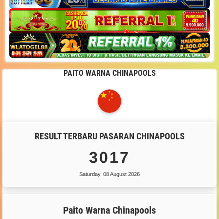
PAITO WARNA CHINAPOOLS
RESULT TERBARU PASARAN CHINAPOOLS
3017
Saturday, 08 August 2026
Paito Warna Chinapools