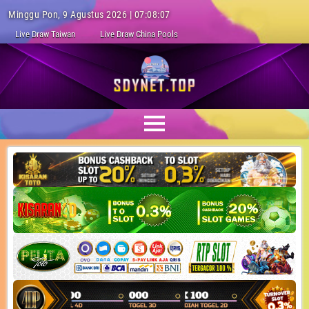
Minggu Pon, 9 Agustus 2026 | 07:08:08
Live Draw Taiwan
Live Draw China Pools