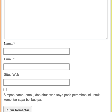
Nama
*
Email
*
Situs Web
Simpan nama, email, dan situs web saya pada peramban ini untuk
komentar saya berikutnya.