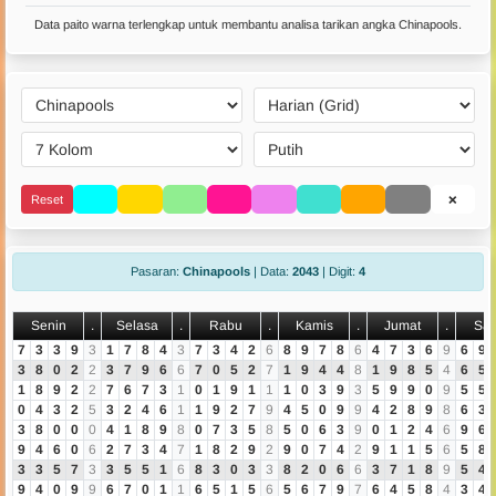
Data paito warna terlengkap untuk membantu analisa tarikan angka Chinapools.
Reset
❌
Pasaran:
Chinapools
| Data:
2043
| Digit:
4
Senin
.
Selasa
.
Rabu
.
Kamis
.
Jumat
.
Sab
7
3
3
9
3
1
7
8
4
3
7
3
4
2
6
8
9
7
8
6
4
7
3
6
9
6
9
3
8
0
2
2
3
7
9
6
6
7
0
5
2
7
1
9
4
4
8
1
9
8
5
4
6
5
1
8
9
2
2
7
6
7
3
1
0
1
9
1
1
1
0
3
9
3
5
9
9
0
9
5
5
0
4
3
2
5
3
2
4
6
1
1
9
2
7
9
4
5
0
9
9
4
2
8
9
8
6
3
3
8
0
0
0
4
1
8
9
8
0
7
3
5
8
5
0
6
3
9
0
1
2
4
6
9
6
9
4
6
0
6
2
7
3
4
7
1
8
2
9
2
9
0
7
4
2
9
1
1
5
6
5
8
3
3
5
7
3
3
5
5
1
6
8
3
0
3
3
8
2
0
6
6
3
7
1
8
9
5
4
9
4
0
9
9
6
7
0
1
1
6
5
1
5
6
5
6
7
9
7
6
4
5
8
4
3
4