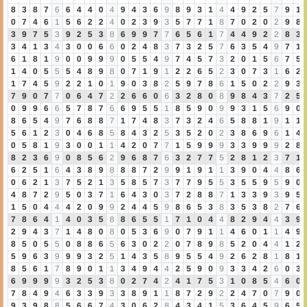
8
3
8
7
6
6
4
4
0
4
9
4
3
6
9
8
9
3
1
4
4
9
2
5
7
9
1
0
7
4
6
1
5
6
2
2
4
0
2
3
9
3
5
7
7
1
8
7
0
2
0
2
9
8
3
9
7
5
3
9
2
5
3
8
6
9
9
7
7
6
5
6
1
7
4
4
9
2
2
8
3
3
4
1
3
4
3
0
0
6
6
0
2
4
8
3
7
3
2
5
7
6
3
5
4
9
7
1
6
1
8
1
9
0
0
9
9
9
0
5
5
4
9
7
4
5
7
3
2
0
1
5
6
7
5
1
4
0
5
5
5
4
8
9
8
0
7
1
9
1
2
2
6
5
2
3
0
7
3
1
6
2
1
7
4
5
9
2
2
1
0
1
9
0
3
8
2
5
9
7
8
6
1
5
0
2
2
9
3
7
9
0
7
7
0
6
4
7
2
2
6
6
0
6
3
2
8
0
8
9
8
4
3
7
2
5
0
9
9
6
6
5
7
8
7
6
6
9
5
5
1
8
5
9
0
9
9
3
1
5
6
9
0
8
6
5
4
9
7
6
8
8
7
1
7
4
8
3
7
3
2
4
6
5
8
8
1
9
1
1
5
6
1
2
3
0
4
6
8
5
8
4
3
2
5
3
5
2
0
2
3
8
6
9
6
1
4
0
5
8
1
9
3
0
0
1
1
4
2
0
7
7
1
5
9
9
9
3
3
9
9
9
2
8
8
2
3
6
9
0
8
5
6
2
9
6
8
7
6
3
2
7
7
5
2
8
1
2
3
7
1
6
2
5
1
6
4
3
8
9
8
8
8
7
2
9
9
1
9
1
1
3
9
0
4
4
8
6
0
6
2
1
3
7
5
2
1
3
5
8
5
7
3
7
7
9
5
5
3
5
5
9
5
9
0
4
8
7
2
9
5
0
3
7
1
6
4
3
0
3
7
2
8
8
7
1
3
3
9
3
9
5
1
5
0
4
4
4
2
0
9
9
2
4
4
5
9
8
6
5
3
8
3
5
3
8
2
7
6
7
8
6
4
1
4
0
3
5
8
8
6
5
5
1
7
1
0
4
4
8
2
9
4
4
3
9
2
9
4
3
7
1
4
8
0
8
0
5
3
6
9
0
7
9
1
1
4
6
0
1
1
4
9
8
5
0
5
5
0
8
8
6
5
6
3
0
2
2
0
7
8
9
8
5
2
0
4
4
1
2
5
9
6
3
9
9
9
3
2
5
1
4
3
5
8
9
5
5
4
9
2
6
2
8
1
8
1
8
5
6
1
7
8
9
0
1
1
3
4
9
4
4
2
5
9
0
9
3
3
4
2
6
0
3
6
9
9
9
9
3
2
5
3
8
0
2
7
4
2
4
1
7
5
3
1
0
8
5
4
6
0
7
8
4
9
4
6
3
3
9
3
3
8
9
1
1
8
7
2
9
2
2
4
7
0
7
9
0
9
3
9
8
8
5
6
6
7
4
3
0
6
2
8
4
3
4
1
5
3
6
4
5
9
6
5