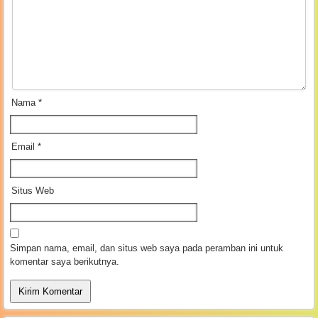
Nama
*
Email
*
Situs Web
Simpan nama, email, dan situs web saya pada peramban ini untuk
komentar saya berikutnya.