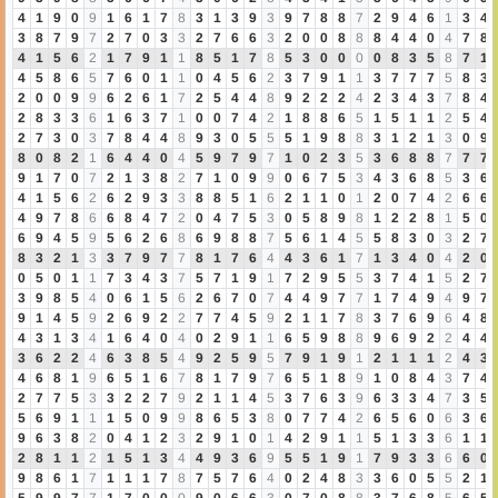
4
1
9
0
9
1
6
1
7
8
3
1
3
9
3
9
7
8
8
7
2
9
4
6
1
3
4
3
8
7
9
7
2
7
0
3
3
2
7
6
6
3
2
0
0
8
8
8
4
4
0
4
7
8
4
1
5
6
2
1
7
9
1
1
8
5
1
7
8
5
3
0
0
0
0
8
3
5
8
7
1
4
5
8
6
5
7
6
0
1
1
0
4
5
6
2
3
7
9
1
1
3
7
7
7
5
8
3
2
0
0
9
9
6
2
6
1
7
2
5
4
4
8
9
2
2
2
4
2
3
4
3
7
8
4
2
8
3
3
6
1
6
3
7
1
0
0
7
4
2
1
8
8
6
5
1
5
1
1
2
5
4
2
7
3
0
3
7
8
4
4
8
9
3
0
5
5
5
1
9
8
8
3
1
2
1
3
0
9
8
0
8
2
1
6
4
4
0
4
5
9
7
9
7
1
0
2
3
5
3
6
8
8
7
7
7
9
1
7
0
7
2
1
3
8
2
7
1
0
9
9
0
6
7
5
3
4
3
6
8
5
3
6
4
1
5
6
2
6
2
9
3
3
8
8
5
1
6
2
1
1
0
1
2
0
7
4
2
6
6
4
9
7
8
6
6
8
4
7
2
0
4
7
5
3
0
5
8
9
8
1
2
2
8
1
5
0
6
9
4
5
9
5
6
2
6
8
6
9
8
8
7
5
6
1
4
5
5
8
3
0
3
2
7
8
3
2
1
3
3
7
9
7
7
8
1
7
6
4
4
3
6
1
7
1
3
4
0
4
2
0
0
5
0
1
1
7
3
4
3
7
5
7
1
9
1
7
2
9
5
5
3
7
4
1
5
2
7
3
9
8
5
4
0
6
1
5
6
2
6
7
0
7
4
4
9
7
7
1
7
4
9
4
9
7
9
1
4
5
9
2
6
9
2
2
7
7
4
5
9
2
1
1
7
8
3
7
6
9
6
4
8
4
3
1
3
4
1
6
4
0
4
0
2
9
1
1
6
5
9
8
8
9
6
9
2
2
4
4
3
6
2
2
4
6
3
8
5
4
9
2
5
9
5
7
9
1
9
1
2
1
1
1
2
4
3
4
6
8
1
9
6
5
1
6
7
8
1
7
9
7
6
5
1
8
9
1
0
8
4
3
7
4
2
7
7
5
3
3
2
2
7
9
2
1
1
4
5
3
7
6
3
9
6
3
3
4
7
3
5
5
6
9
1
1
1
5
0
9
9
8
6
5
3
8
0
7
7
4
2
6
5
6
0
6
3
6
9
6
3
8
2
0
4
1
2
3
2
9
1
0
1
4
2
9
1
1
5
1
3
3
6
1
1
2
8
1
1
2
1
5
1
3
4
4
9
3
6
9
5
5
1
9
1
7
9
3
3
6
6
0
9
8
6
1
7
1
1
1
7
8
7
5
7
6
4
0
2
4
8
3
3
6
0
5
5
2
1
5
9
9
7
7
1
7
0
0
0
9
0
6
6
3
0
7
0
8
8
3
7
6
8
5
6
5