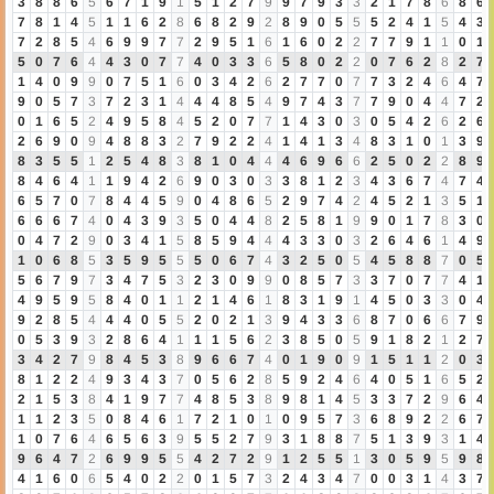
3
8
8
6
5
6
7
1
9
1
5
1
2
7
9
9
7
9
3
3
2
1
7
8
6
8
6
7
8
1
4
5
1
1
6
2
8
6
8
2
9
2
8
9
0
5
5
5
2
4
1
5
4
3
7
2
8
5
4
6
9
9
7
7
2
9
5
1
6
1
6
0
2
2
7
7
9
1
1
0
1
5
0
7
6
4
4
3
0
7
7
4
0
3
3
6
5
8
0
2
2
0
7
6
2
8
2
7
1
4
0
9
9
0
7
5
1
6
0
3
4
2
6
2
7
7
0
7
7
3
2
4
6
4
7
9
0
5
7
3
7
2
3
1
4
4
4
8
5
4
9
7
4
3
7
7
9
0
4
4
7
2
0
1
6
5
2
4
9
5
8
4
5
2
0
7
7
1
4
3
0
3
0
5
4
2
6
2
6
2
6
9
0
9
4
8
8
3
2
7
9
2
2
4
1
4
1
3
4
8
3
1
0
1
3
9
8
3
5
5
1
2
5
4
8
3
8
1
0
4
4
4
6
9
6
6
2
5
0
2
2
8
9
8
4
6
4
1
1
9
4
2
6
9
0
3
0
3
3
8
1
2
3
4
3
6
7
4
7
4
6
5
7
0
7
8
4
4
5
9
0
4
8
6
5
2
9
7
4
2
4
5
2
1
3
5
1
6
6
6
7
4
0
4
3
9
3
5
0
4
4
8
2
5
8
1
9
9
0
1
7
8
3
0
0
4
7
2
9
0
3
4
1
5
8
5
9
4
4
4
3
3
0
3
2
6
4
6
1
4
9
1
0
6
8
5
3
5
9
5
5
5
0
6
7
4
3
2
5
0
5
4
5
8
8
7
0
5
5
6
7
9
7
3
4
7
5
3
2
3
0
9
9
0
8
5
7
3
3
7
0
7
7
4
1
4
9
5
9
5
8
4
0
1
1
2
1
4
6
1
8
3
1
9
1
4
5
0
3
3
0
4
9
2
8
5
4
4
4
0
5
5
2
0
2
1
3
9
4
3
3
6
8
7
0
6
6
7
9
0
5
3
9
3
2
8
6
4
1
1
1
5
6
2
3
8
5
0
5
9
1
8
2
1
2
7
3
4
2
7
9
8
4
5
3
8
9
6
6
7
4
0
1
9
0
9
1
5
1
1
2
0
3
8
1
2
2
4
9
3
4
3
7
0
5
6
2
8
5
9
2
4
6
4
0
5
1
6
5
2
2
1
5
3
8
4
1
9
7
7
4
8
5
3
8
9
8
1
4
5
3
3
7
2
9
6
4
1
1
2
3
5
0
8
4
6
1
7
2
1
0
1
0
9
5
7
3
6
8
9
2
2
6
7
1
0
7
6
4
6
5
6
3
9
5
5
2
7
9
3
1
8
8
7
5
1
3
9
3
1
4
9
6
4
7
2
6
9
9
5
5
4
2
7
2
9
1
2
5
5
1
3
0
5
9
5
9
8
4
1
6
0
6
5
4
0
2
2
0
1
5
7
3
2
4
3
4
7
0
0
3
1
4
3
7