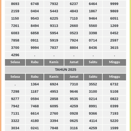
8693
6748
7932
6237
6464
9999
2159
0404
5443
4843
1867
9869
1150
9543
6225
7110
9464
6051
7261
8494
9313
2660
5560
1269
6083
6858
5954
0523
3398
0452
7858
0911
5919
7924
0714
2597
3700
9994
7837
8804
8436
3615
4296
.
.
.
.
.
Selasa
Rabu
Kamis
Jumat
Sabtu
Minggu
TAHUN 2025
Selasa
Rabu
Kamis
Jumat
Sabtu
Minggu
.
1364
6924
7310
3552
6732
7298
1187
4953
9646
3100
5108
9277
0594
2858
9535
0214
0822
7942
7468
6095
4259
8991
0399
7131
6614
2760
0928
9366
7193
3322
4180
3394
0625
4114
5220
3034
0241
7848
3116
4259
1599