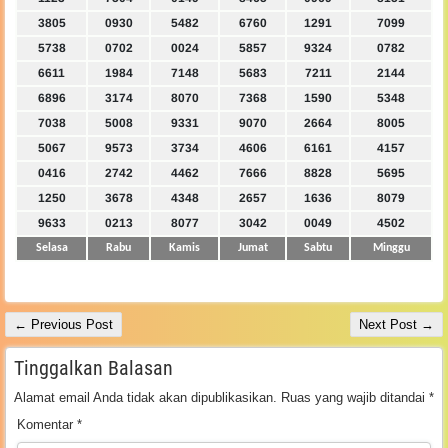
3805
0930
5482
6760
1291
7099
5738
0702
0024
5857
9324
0782
6611
1984
7148
5683
7211
2144
6896
3174
8070
7368
1590
5348
7038
5008
9331
9070
2664
8005
5067
9573
3734
4606
6161
4157
0416
2742
4462
7666
8828
5695
1250
3678
4348
2657
1636
8079
9633
0213
8077
3042
0049
4502
Selasa
Rabu
Kamis
Jumat
Sabtu
Minggu
← Previous Post
Next Post →
Tinggalkan Balasan
Alamat email Anda tidak akan dipublikasikan.
Ruas yang wajib ditandai
*
Komentar
*