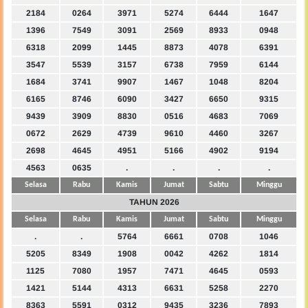
2184
0264
3971
5274
6444
1647
1396
7549
3091
2569
8933
0948
6318
2099
1445
8873
4078
6391
3547
5539
3157
6738
7959
6144
1684
3741
9907
1467
1048
8204
6165
8746
6090
3427
6650
9315
9439
3909
8830
0516
4683
7069
0672
2629
4739
9610
4460
3267
2698
4645
4951
5166
4902
9194
4563
0635
.
.
.
.
Selasa
Rabu
Kamis
Jumat
Sabtu
Minggu
TAHUN 2026
Selasa
Rabu
Kamis
Jumat
Sabtu
Minggu
.
.
5764
6661
0708
1046
5205
8349
1908
0042
4262
1814
1125
7080
1957
7471
4645
0593
1421
5144
4313
6631
5258
2270
8363
5591
0312
9435
3236
7893