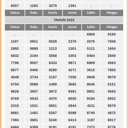
8357
1283
3279
1361
.
.
Selasa
Rabu
Kamis
Jumat
Sabtu
Minggu
TAHUN 2022
Selasa
Rabu
Kamis
Jumat
Sabtu
Minggu
.
.
.
.
6869
9160
1197
0851
0028
2370
2076
7059
2992
9889
1213
1301
5121
1604
6832
2194
3068
1003
0404
2840
7796
9007
6433
9871
6869
4563
8877
0400
9280
4271
3615
7855
4549
2734
2107
7256
0949
9079
0794
0088
1499
3682
8646
5151
9626
3957
3872
9491
9951
9563
9769
6543
4470
8020
9184
6922
2310
1031
0851
2944
4211
9579
8881
1481
0267
6598
8740
4872
7494
3681
5240
6414
1187
8017
6484
6389
9191
4191
7373
8776