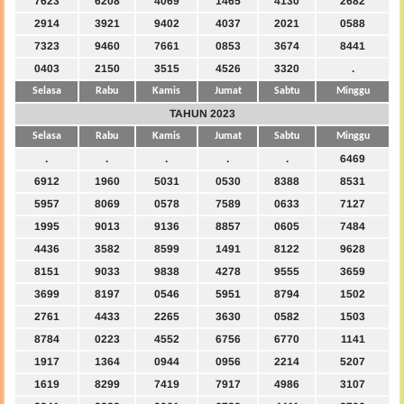
7623
6208
4069
1465
4130
2682
2914
3921
9402
4037
2021
0588
7323
9460
7661
0853
3674
8441
0403
2150
3515
4526
3320
.
Selasa
Rabu
Kamis
Jumat
Sabtu
Minggu
TAHUN 2023
Selasa
Rabu
Kamis
Jumat
Sabtu
Minggu
.
.
.
.
.
6469
6912
1960
5031
0530
8388
8531
5957
8069
0578
7589
0633
7127
1995
9013
9136
8857
0605
7484
4436
3582
8599
1491
8122
9628
8151
9033
9838
4278
9555
3659
3699
8197
0546
5951
8794
1502
2761
4433
2265
3630
0582
1503
8784
0223
4552
6756
6770
1141
1917
1364
0944
0956
2214
5207
1619
8299
7419
7917
4986
3107