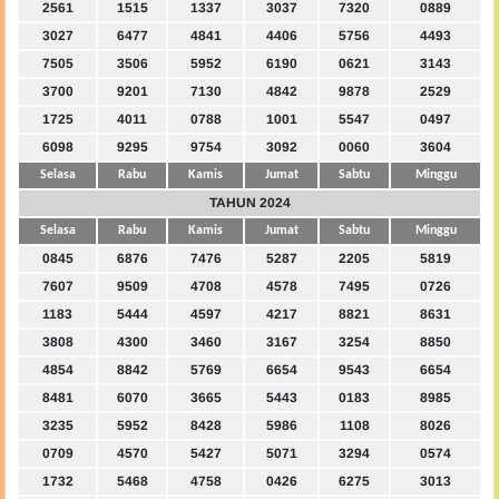
2561
1515
1337
3037
7320
0889
3027
6477
4841
4406
5756
4493
7505
3506
5952
6190
0621
3143
3700
9201
7130
4842
9878
2529
1725
4011
0788
1001
5547
0497
6098
9295
9754
3092
0060
3604
Selasa
Rabu
Kamis
Jumat
Sabtu
Minggu
TAHUN 2024
Selasa
Rabu
Kamis
Jumat
Sabtu
Minggu
0845
6876
7476
5287
2205
5819
7607
9509
4708
4578
7495
0726
1183
5444
4597
4217
8821
8631
3808
4300
3460
3167
3254
8850
4854
8842
5769
6654
9543
6654
8481
6070
3665
5443
0183
8985
3235
5952
8428
5986
1108
8026
0709
4570
5427
5071
3294
0574
1732
5468
4758
0426
6275
3013