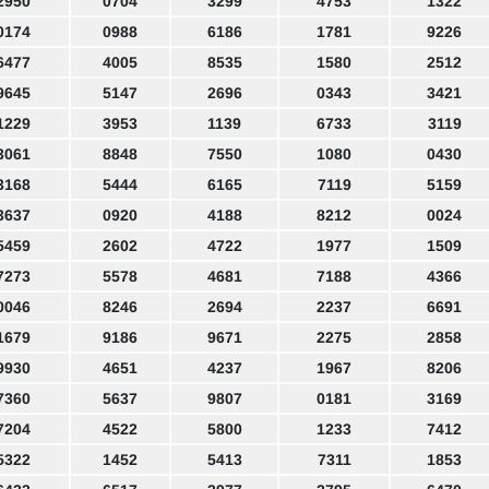
2950
0704
3299
4753
1322
0174
0988
6186
1781
9226
6477
4005
8535
1580
2512
9645
5147
2696
0343
3421
1229
3953
1139
6733
3119
3061
8848
7550
1080
0430
3168
5444
6165
7119
5159
3637
0920
4188
8212
0024
5459
2602
4722
1977
1509
7273
5578
4681
7188
4366
0046
8246
2694
2237
6691
1679
9186
9671
2275
2858
9930
4651
4237
1967
8206
7360
5637
9807
0181
3169
7204
4522
5800
1233
7412
5322
1452
5413
7311
1853