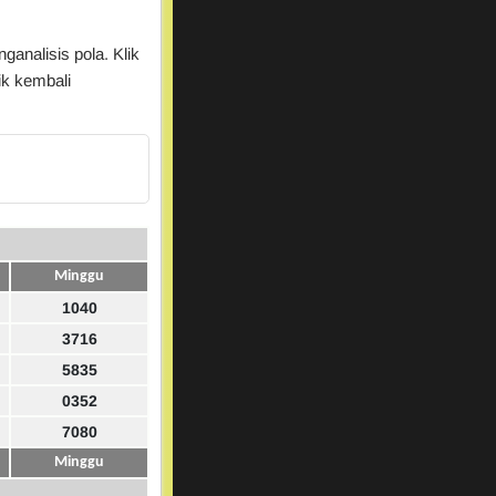
ganalisis pola. Klik
ik kembali
Minggu
1040
3716
5835
0352
7080
Minggu