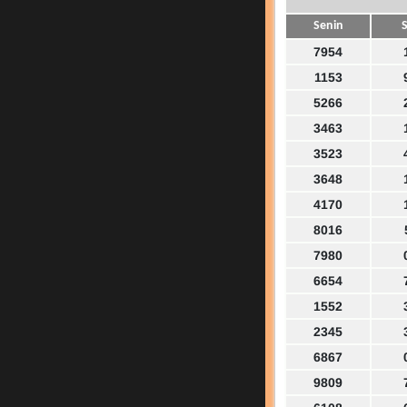
Senin
S
7954
1153
5266
3463
3523
3648
4170
8016
7980
6654
1552
2345
6867
9809