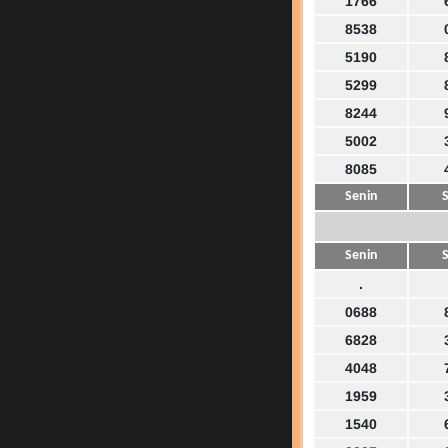
1766
8538
5190
5299
8244
5002
8085
Senin
S
Senin
S
.
0688
6828
4048
1959
1540