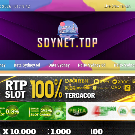
Live Draw Taiwan
 2026 | 01:19:44
ney
Data Sydney 6d
Data Sydney
Paito Sydney 6d
Paito Sydne