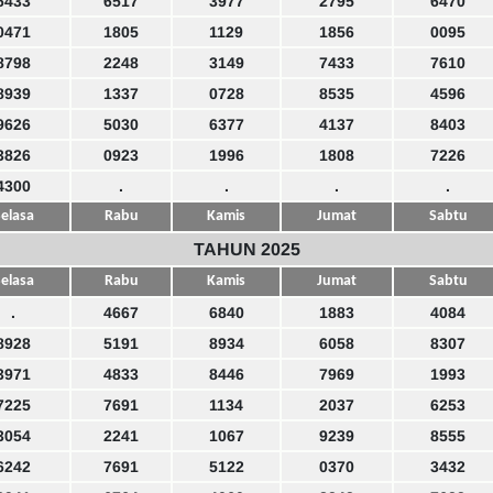
6433
6517
3977
2795
6470
0471
1805
1129
1856
0095
8798
2248
3149
7433
7610
8939
1337
0728
8535
4596
9626
5030
6377
4137
8403
3826
0923
1996
1808
7226
4300
.
.
.
.
elasa
Rabu
Kamis
Jumat
Sabtu
TAHUN 2025
elasa
Rabu
Kamis
Jumat
Sabtu
.
4667
6840
1883
4084
8928
5191
8934
6058
8307
3971
4833
8446
7969
1993
7225
7691
1134
2037
6253
3054
2241
1067
9239
8555
6242
7691
5122
0370
3432