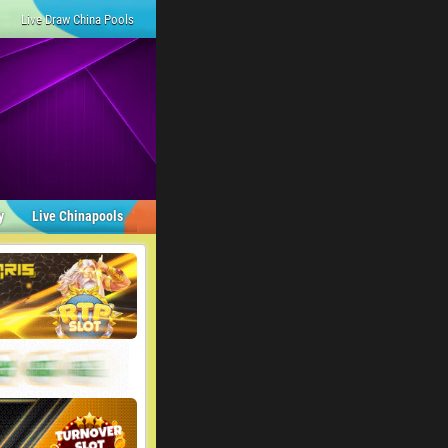
Live Draw China Pools
y
Live Chinapools