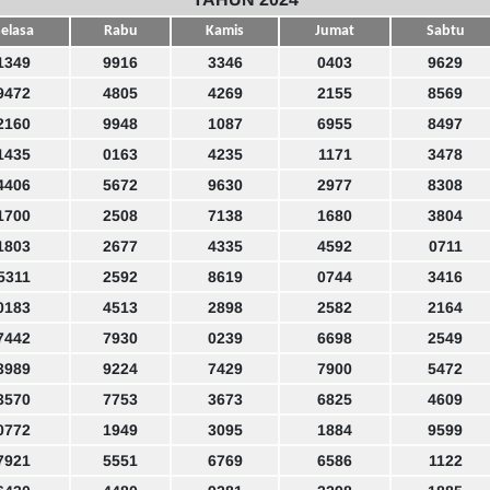
elasa
Rabu
Kamis
Jumat
Sabtu
1349
9916
3346
0403
9629
9472
4805
4269
2155
8569
2160
9948
1087
6955
8497
1435
0163
4235
1171
3478
4406
5672
9630
2977
8308
1700
2508
7138
1680
3804
1803
2677
4335
4592
0711
5311
2592
8619
0744
3416
0183
4513
2898
2582
2164
7442
7930
0239
6698
2549
3989
9224
7429
7900
5472
3570
7753
3673
6825
4609
0772
1949
3095
1884
9599
7921
5551
6769
6586
1122