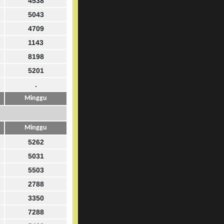
4538
5043
4709
1143
8198
5201
.
Minggu
Minggu
5262
5031
5503
2788
3350
7288