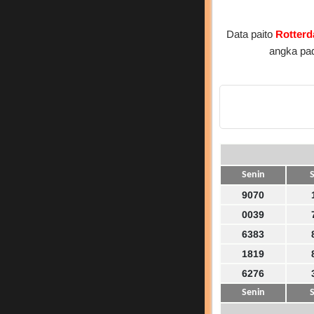
Data paito
Rotter
angka pa
Senin
S
9070
0039
6383
1819
6276
Senin
S