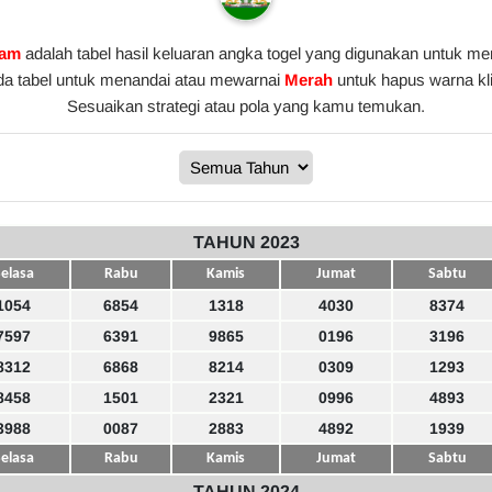
dam
adalah tabel hasil keluaran angka togel yang digunakan untuk men
da tabel untuk menandai atau mewarnai
Merah
untuk hapus warna kl
Sesuaikan strategi atau pola yang kamu temukan.
TAHUN 2023
elasa
Rabu
Kamis
Jumat
Sabtu
1054
6854
1318
4030
8374
7597
6391
9865
0196
3196
8312
6868
8214
0309
1293
8458
1501
2321
0996
4893
3988
0087
2883
4892
1939
elasa
Rabu
Kamis
Jumat
Sabtu
TAHUN 2024