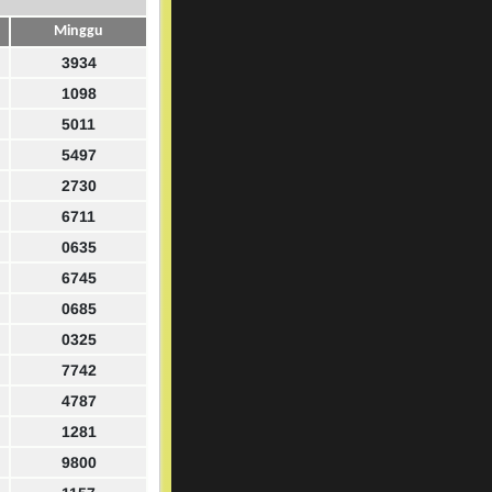
Minggu
3934
1098
5011
5497
2730
6711
0635
6745
0685
0325
7742
4787
1281
9800