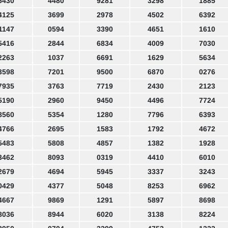
6430
4480
9281
3298
1885
4125
3699
2978
4502
6392
1147
0594
3390
4651
1610
5416
2844
6834
4009
7030
2263
1037
6691
1629
5634
3598
7201
9500
6870
0276
7935
3763
7719
2430
2123
5190
2960
9450
4496
7724
8560
5354
1280
7796
6393
4766
2695
1583
1792
4672
5483
5808
4857
1382
1928
3462
8093
0319
4410
6010
2679
4694
5945
3337
3243
0429
4377
5048
8253
6962
4667
9869
1291
5897
8698
8036
8944
6020
3138
8224