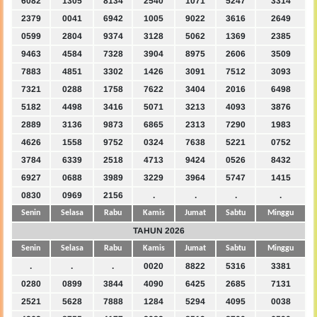
6082
1305
8134
2540
1071
5247
3314
2379
0041
6942
1005
9022
3616
2649
0599
2804
9374
3128
5062
1369
2385
9463
4584
7328
3904
8975
2606
3509
7883
4851
3302
1426
3091
7512
3093
7321
0288
1758
7622
3404
2016
6498
5182
4498
3416
5071
3213
4093
3876
2889
3136
9873
6865
2313
7290
1983
4626
1558
9752
0324
7638
5221
0752
3784
6339
2518
4713
9424
0526
8432
6927
0688
3989
3229
3964
5747
1415
0830
0969
2156
.
.
.
.
Senin
Selasa
Rabu
Kamis
Jumat
Sabtu
Minggu
TAHUN 2026
Senin
Selasa
Rabu
Kamis
Jumat
Sabtu
Minggu
.
.
.
0020
8822
5316
3381
0280
0899
3844
4090
6425
2685
7131
2521
5628
7888
1284
5294
4095
0038