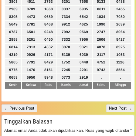
3803
4511
2753
6201
7658
5133
0488
2909
0789
1868
0337
6935
0811
2455
8305
4473
0689
7334
6542
1034
7080
5649
2781
8468
9912
4625
1990
2639
0787
6581
0248
7992
0569
2747
8064
2858
6201
0450
7332
7956
2606
5427
6814
7913
4332
3970
9321
4878
8925
4219
0926
4171
5139
6039
2117
1053
5805
7791
8429
1752
0448
4752
1126
9775
1476
8151
7245
2291
9742
8554
0653
6950
8948
0773
2919
.
.
Senin
Selasa
Rabu
Kamis
Jumat
Sabtu
Minggu
← Previous Post
Next Post →
Tinggalkan Balasan
Alamat email Anda tidak akan dipublikasikan.
Ruas yang wajib ditandai
*