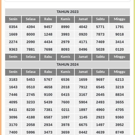
TAHUN 2023
Senin
Selasa
Rabu
Kamis
Jumat
Sabtu
Minggu
0354
4394
9457
8990
4042
5771
1791
1669
8000
1248
3993
0920
7873
9018
2274
2090
4434
2979
4171
7469
3414
9363
7881
7698
8093
0496
5028
0120
Senin
Selasa
Rabu
Kamis
Jumat
Sabtu
Minggu
TAHUN 2024
Senin
Selasa
Rabu
Kamis
Jumat
Sabtu
Minggu
3183
5453
5767
6536
1659
9697
6213
1643
0510
4658
2018
7912
6545
3219
7446
2745
9100
0415
3167
2645
8834
4095
3233
5439
7600
5904
2493
3655
8411
8230
7381
0211
1897
4960
4705
3096
4188
6587
1097
1145
2923
9360
3170
2058
2934
3978
6675
1497
3952
7400
5996
3473
3659
0442
4639
8749