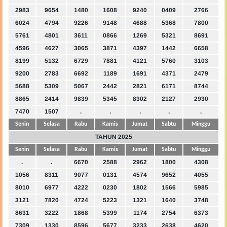
2983
9654
1480
1608
9240
0409
2766
6024
4794
9226
9148
4688
5368
7800
5761
4801
3611
0866
1269
5321
8691
4596
4627
3065
3871
4397
1442
6658
8199
5132
6729
7881
4121
5760
3103
9200
2783
6692
1189
1691
4371
2479
5688
5309
5067
2442
2821
6171
8744
8865
2414
9839
5345
8302
2127
2930
7470
1507
.
.
.
.
.
Senin
Selasa
Rabu
Kamis
Jumat
Sabtu
Minggu
TAHUN 2025
Senin
Selasa
Rabu
Kamis
Jumat
Sabtu
Minggu
.
.
6670
2588
2962
1800
4308
1056
8311
9077
0131
4574
9652
4055
8010
6977
4222
0230
1802
1566
5985
3121
7820
4724
5223
1321
1640
3748
8631
3222
1868
5399
1174
2754
6373
7309
1330
8596
5677
3233
2638
4620