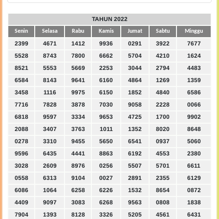
TAHUN 2022
Senin
Selasa
Rabu
Kamis
Jumat
Sabtu
Minggu
2399
4671
1412
9936
0291
3922
7677
5528
8743
7800
6662
5704
4210
1624
8521
5553
5669
2253
3044
2794
4483
6584
8143
9641
6160
4864
1269
1359
3458
1116
9975
6150
1852
4840
6586
7716
7828
3878
7030
9058
2228
0066
6818
9597
3334
9653
4725
1700
9902
2088
3407
3763
1011
1352
8020
8648
0278
3310
9455
5650
6541
0937
5060
9596
6435
4441
8863
6192
4553
2380
3028
2609
8976
0256
5507
5701
6611
0558
6313
9104
0027
2891
2355
6129
6086
1064
6258
6226
1532
8654
0872
4409
9097
3083
6268
9563
0808
1838
7904
1393
8128
3326
5205
4561
6431