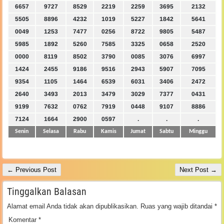
6657
9727
8529
2219
2259
3695
2132
5505
8896
4232
1019
5227
1842
5641
0049
1253
7477
0256
8722
9805
5487
5985
1892
5260
7585
3325
0658
2520
0000
8119
8502
3790
0085
3076
6997
1424
2455
9186
9516
2943
5907
7095
9354
1105
1464
6539
6031
3406
2472
2640
3493
2013
3479
3029
7377
0431
9199
7632
0762
7919
0448
9107
8886
7124
1664
2900
0597
.
.
.
Senin
Selasa
Rabu
Kamis
Jumat
Sabtu
Minggu
← Previous Post
Next Post →
Tinggalkan Balasan
Alamat email Anda tidak akan dipublikasikan.
Ruas yang wajib ditandai
*
Komentar
*