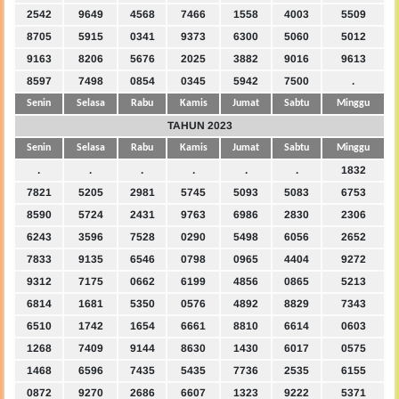
2542
9649
4568
7466
1558
4003
5509
8705
5915
0341
9373
6300
5060
5012
9163
8206
5676
2025
3882
9016
9613
8597
7498
0854
0345
5942
7500
.
Senin
Selasa
Rabu
Kamis
Jumat
Sabtu
Minggu
TAHUN 2023
Senin
Selasa
Rabu
Kamis
Jumat
Sabtu
Minggu
.
.
.
.
.
.
1832
7821
5205
2981
5745
5093
5083
6753
8590
5724
2431
9763
6986
2830
2306
6243
3596
7528
0290
5498
6056
2652
7833
9135
6546
0798
0965
4404
9272
9312
7175
0662
6199
4856
0865
5213
6814
1681
5350
0576
4892
8829
7343
6510
1742
1654
6661
8810
6614
0603
1268
7409
9144
8630
1430
6017
0575
1468
6596
7435
5435
7736
2535
6155
0872
9270
2686
6607
1323
9222
5371