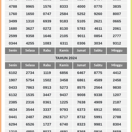
4788
9965
1576
8333
4000
0770
3835
1760
1650
0747
2584
5252
9260
8007
3499
1310
6939
9183
5105
2621
0665
1680
3627
0272
8130
5783
4611
2061
2599
9358
1646
2105
9011
0854
2777
0344
4255
1083
6311
0306
3034
9312
Senin
Selasa
Rabu
Kamis
Jumat
Sabtu
Minggu
TAHUN 2024
Senin
Selasa
Rabu
Kamis
Jumat
Sabtu
Minggu
6102
2734
1119
6856
6467
8775
4412
1907
5754
1502
3458
6861
4589
2458
0433
7863
0913
5273
8575
2564
9830
6132
1535
3447
9437
9008
9338
1207
2385
2316
0361
1225
7638
4909
2187
4634
3544
3337
9793
6373
6912
9501
0441
2487
2923
6717
8732
5991
2788
6294
6526
1727
6740
8323
9981
8304
1210
4850
8022
4691
8368
0916
5659