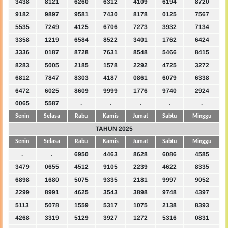
3438
8121
6260
6312
4109
6194
8720
9182
9897
9581
7430
8178
0125
7567
5535
7249
4125
6706
7273
3932
7134
3358
1219
6584
8522
3401
1762
6424
3336
0187
8728
7631
8548
5466
8415
8283
5005
2185
1578
2292
4725
3272
6812
7847
8303
4187
0861
6079
6338
6472
6025
8609
9999
1776
9740
2924
0065
5587
.
.
.
.
.
Senin
Selasa
Rabu
Kamis
Jumat
Sabtu
Minggu
TAHUN 2025
Senin
Selasa
Rabu
Kamis
Jumat
Sabtu
Minggu
.
.
6950
4463
8628
6086
4585
3479
0655
4512
9105
2239
4622
8335
6898
1680
5075
9335
2181
9997
9052
2299
8991
4625
3543
3898
9748
4397
5113
5078
1559
5317
1075
2138
8393
4268
3319
5129
3927
1272
5316
0831